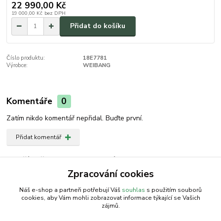
22 990,00 Kč
19 000,00 Kč
bez DPH
Přidat do košíku
Číslo produktu:
18E7781
Výrobce:
WEIBANG
Komentáře
0
Zatím nikdo komentář nepřidal. Buďte první.
Přidat komentář
Zboží zařazeno v kategoriích
Zpracování cookies
Příslušenství | WEIBANG
Náš e-shop a partneři potřebují Váš
souhlas
s použitím souborů
cookies, aby Vám mohli zobrazovat informace týkající se Vašich
zájmů.