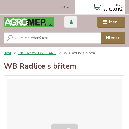
0
ks
CZK
za
0,00 Kč
Menu
Hledat
Úvod
Příslušenství | WEIBANG
WB Radlice s břitem
WB Radlice s břitem