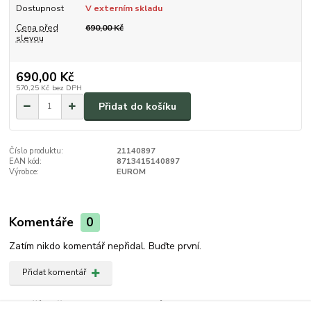
Dostupnost
V externím skladu
Cena před
690,00 Kč
slevou
690,00 Kč
570,25 Kč
bez DPH
Přidat do košíku
Číslo produktu:
21140897
EAN kód:
8713415140897
Výrobce:
EUROM
Komentáře
0
Zatím nikdo komentář nepřidal. Buďte první.
Přidat komentář
Zboží zařazeno v kategoriích