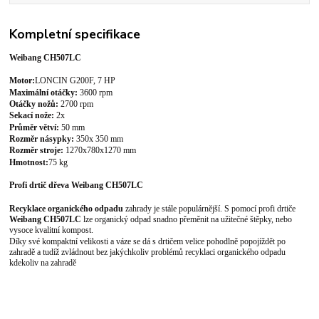
Kompletní specifikace
Weibang CH507LC
Motor
:
LONCIN G200F, 7
HP
Maximální otáčky
:
3600 rpm
Otáčky nožů
:
27
00 rpm
Sekací nože
:
2x
Průměr větví
:
5
0 mm
Rozměr násypky:
350x 350 mm
Rozměr stroje:
1270x780x1270 mm
Hmotnost:
7
5 kg
Profi
drtič dřeva Weibang CH507LC
Recyklace organického odpadu
zahrady je stále populárnější. S pomocí profi drtiče
Weibang CH507LC
lze organický odpad snadno přeměnit na užitečné štěpky, nebo
vysoce kvalitní kompost.
Díky své kompaktní velikosti a váze se dá s drtičem velice pohodlně popojíždět po
zahradě a tudíž zvládnout bez jakýchkoliv problémů recyklaci organického odpadu
kdekoliv na zahradě