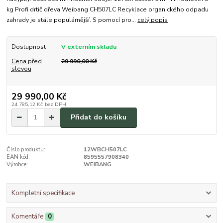
kg Profi drtič dřeva Weibang CH507LC Recyklace organického odpadu
zahrady je stále populárnější. S pomocí pro...
celý popis
Dostupnost
V externím skladu
Cena před
29 990,00 Kč
slevou
29 990,00 Kč
24 785,12 Kč
bez DPH
Přidat do košíku
Číslo produktu:
12WBCH507LC
EAN kód:
8595557908340
Výrobce:
WEIBANG
Kompletní specifikace
Komentáře
0