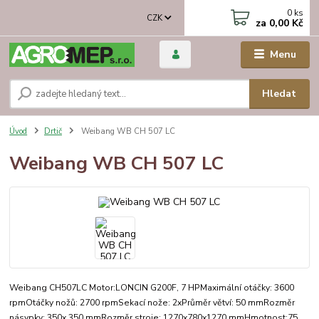
0
ks
CZK
za
0,00 Kč
Menu
Hledat
Úvod
Drtič
Weibang WB CH 507 LC
Weibang WB CH 507 LC
Weibang CH507LC Motor:LONCIN G200F, 7 HPMaximální otáčky: 3600
rpmOtáčky nožů: 2700 rpmSekací nože: 2xPrůměr větví: 50 mmRozměr
násypky: 350x 350 mmRozměr stroje: 1270x780x1270 mmHmotnost:75