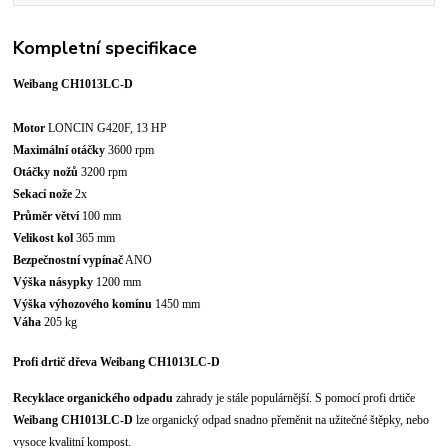
Kompletní specifikace
Weibang CH1013LC-D
Motor
LONCIN G420F, 13 HP
Maximální otáčky
3600 rpm
Otáčky nožů
3200 rpm
Sekací nože
2x
Průměr větví
100 mm
Velikost kol
365 mm
Bezpečnostní vypínač
ANO
Výška násypky
1200 mm
Výška výhozového komínu
1450 mm
Váha
205 kg
Profi drtič dřeva Weibang CH1013LC-D
Recyklace organického odpadu
zahrady je stále populárnější. S pomocí profi drtiče
Weibang CH1013LC-D
lze organický odpad snadno přeměnit na užitečné štěpky, nebo
vysoce kvalitní kompost.