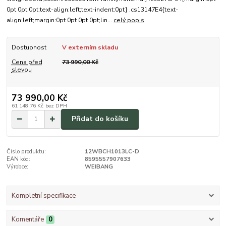
0pt 0pt 0pt;text-align:left;text-indent:0pt} .cs13147E4{text-
align:left;margin:0pt 0pt 0pt 0pt;lin...
celý popis
Dostupnost
V externím skladu
Cena před
73 990,00 Kč
slevou
73 990,00 Kč
61 148,76 Kč
bez DPH
Přidat do košíku
Číslo produktu:
12WBCH1013LC-D
EAN kód:
8595557907633
Výrobce:
WEIBANG
Kompletní specifikace
Komentáře
0