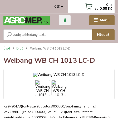
0
ks
CZK
za
0,00 Kč
Menu
Hledat
Úvod
Drtič
Weibang WB CH 1013 LC-D
Weibang WB CH 1013 LC-D
.cs979047B{font-size:9pt;color:#000000;font-family:Tahoma;}
.cs7276BDB{color:#000000;} .csE59112B{font-size:9pt;font-
weight:bold;color:#000000;font-family:Tahoma;} .cs3270F94{margin:0pt