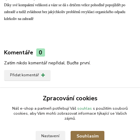
Díky své kompaktní velikosti a váze se dá s drtičem velice pohodlně popojíždět po
zahradě a tudíž zvládnout bez jakýchkoliv problémů recyklaci organického odpadu
kdekoliv na zahradě
Komentáře
0
Zatím nikdo komentář nepřidal. Buďte první.
Přidat komentář
Zboží zařazeno v kategoriích
Zpracování cookies
Drtič
Náš e-shop a partneři potřebují Váš
souhlas
s použitím souborů
cookies, aby Vám mohli zobrazovat informace týkající se Vašich
zájmů.
AGROMEP s.r.o.
NajduZboží.cz
.: EM-LINKS :.
Souhlasím
Nastavení