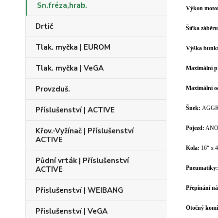
Sn.fréza,hrab.
Výkon moto
Drtič
Šířka záběr
Tlak. myčka | EUROM
Výška bunk
Tlak. myčka | VeGA
Maximální p
Provzduš.
Maximální o
Šnek:
AGGRE
Příslušenství | ACTIVE
Pojezd:
ANO, 
Křov.-Vyžínač | Příslušenství
ACTIVE
Kola:
16“ x 4
Půdní vrták | Příslušenství
ACTIVE
Pneumatiky:
Přepínání n
Příslušenství | WEIBANG
Otočný komí
Příslušenství | VeGA