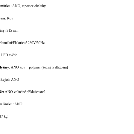
omínku:
ANO, z pozice obsluhy
asi:
Kov
íny:
315 mm
Manuální/Elektrické 230V/50Hz
LED světlo
lyžiny:
ANO kov + polymer (šetrný k dlažbám)
kojeti:
ANO
že:
ANO volitelné příslušenství
du šneku:
ANO
17 kg