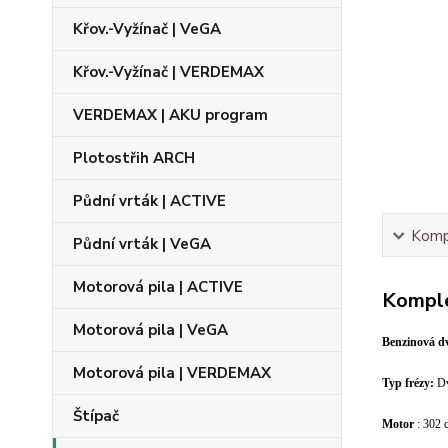
Křov.-Vyžínač | VeGA
Křov.-Vyžínač | VERDEMAX
VERDEMAX | AKU program
Plotostřih ARCH
Půdní vrták | ACTIVE
Kompl
Půdní vrták | VeGA
Motorová pila | ACTIVE
Komple
Motorová pila | VeGA
Benzinová d
Motorová pila | VERDEMAX
Typ frézy:
Dv
Štípač
Motor
: 302