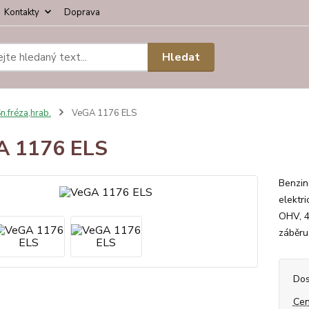
Kontakty
Doprava
Hledat
n.fréza,hrab.
VeGA 1176 ELS
A 1176 ELS
Benzin
elektr
OHV, 4
záběru
Dos
Cen