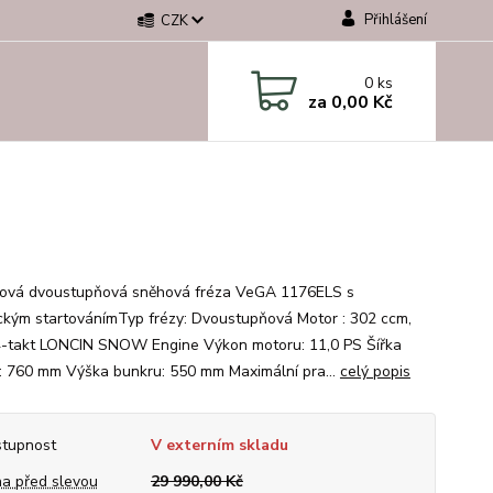
Přihlášení
CZK
0
ks
za
0,00 Kč
ová dvoustupňová sněhová fréza VeGA 1176ELS s
ickým startovánímTyp frézy: Dvoustupňová Motor : 302 ccm,
-takt LONCIN SNOW Engine Výkon motoru: 11,0 PS Šířka
: 760 mm Výška bunkru: 550 mm Maximální pra...
celý popis
tupnost
V externím skladu
a před slevou
29 990,00 Kč