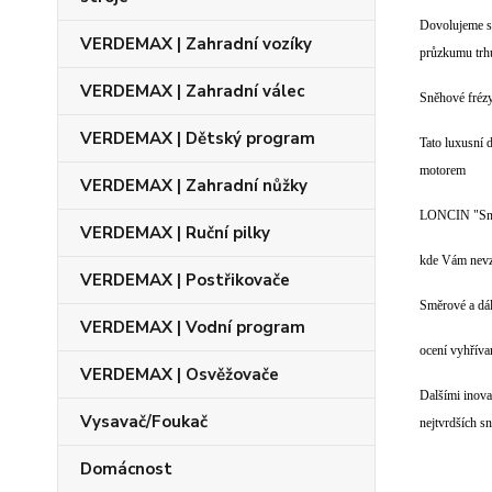
Dovolujeme si
VERDEMAX | Zahradní vozíky
průzkumu trhu
VERDEMAX | Zahradní válec
Sněhové frézy
VERDEMAX | Dětský program
Tato luxusní 
motorem
VERDEMAX | Zahradní nůžky
LONCIN "Snow
VERDEMAX | Ruční pilky
kde Vám nevz
VERDEMAX | Postřikovače
Směrové a dál
VERDEMAX | Vodní program
ocení vyhříva
VERDEMAX | Osvěžovače
Dalšími inova
Vysavač/Foukač
nejtvrdších 
Domácnost