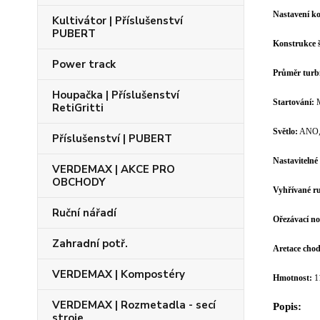
Nastavení k
Kultivátor | Příslušenství
PUBERT
Konstrukce š
Power track
Průměr turb
Houpačka | Příslušenství
Startování:
RetiGritti
Světlo:
ANO, 
Příslušenství | PUBERT
Nastavitelné 
VERDEMAX | AKCE PRO
OBCHODY
Vyhřívané ru
Ruční nářadí
Ořezávací no
Zahradní potř.
Aretace cho
VERDEMAX | Kompostéry
Hmotnost:
1
VERDEMAX | Rozmetadla - secí
Popis:
stroje