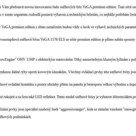
 Vám představit novou inovovanou řadu sněhových fréz VeGA premium edition. Tuto sérii sněho
 v tomto segmentu rozhodli postavit výbavou a technickým řešením, co nejblíže potřebám čes
 VeGA premium edition s tímto označením budou vždy o krok ve výbavě, technických paramet
dvoustupňová sněhová fréza VeGA 1176 ELS ze série premium edition je přímo nabita spousty 
Engine" OHV 11HP s elektrickým startováním. Díky nastavitelným kluzným lyžinám z polymeru
niknou žádné rýhy oproti kovovým kluzákům. Všechny ovládací prvky této sněhové frézy jsou
kové ovládání komínku z pozice obsluhy přímo na panelu je bezesporu velkou výhodou a úsporo
né rukojeti a za šera také LED reflektor. Tento model sněhové frézy je vybaven diferenciálem pr
čními prvky jsou speciální ozubený šnek "aggressiveauger", kola se zimním vzorkem "snowgrip
sněhových podmínkách.