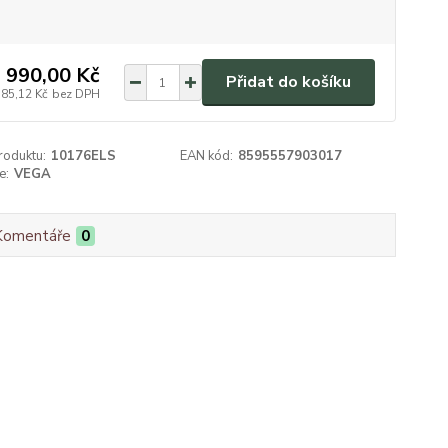
 990,00 Kč
Přidat do košíku
785,12 Kč
bez DPH
roduktu:
10176ELS
EAN kód:
8595557903017
e:
VEGA
Komentáře
0