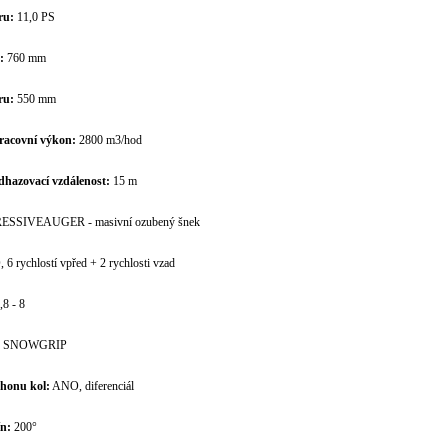
ru:
11,0 PS
u:
760 mm
ru:
550 mm
racovní výkon:
2800 m3/hod
dhazovací vzdálenost:
15 m
SSIVEAUGER - masivní ozubený šnek
6 rychlostí vpřed + 2 rychlosti vzad
,8 - 8
SNOWGRIP
áhonu kol:
ANO, diferenciál
n:
200°