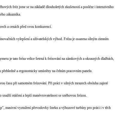
vých fréz jsme se na základě dlouholetých zkušeností a posléze i intenzivního
kého zákazníka.
rech a cenách před svou konkurencí.
inovačních vylepšení a uživatelských výhod. Fréza je osazena silným zimním
 je tato fréza velice šetrná k frézování na zámkových a okrasných dlažbách,
 přehledně a ergonomicky umístěny na čelním pracovním panelu.
u času při samotném frézování. Při práci v silných mrazech obsluha zajisté
o snažší otáčení a lepší manévrovatelnost se sněhovou frézou.
", masivní vyztužení převodovky šneku a výhozové turbíny pro práci i v těch