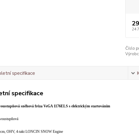
29
24 
Číslo p
Výrobc
etní specifikace
tní specifikace
voustupňová sněhová fréza VeGA 1176ELS s elektrickým startováním
oustupňová
 ccm, OHV, 4-takt LONCIN SNOW Engine