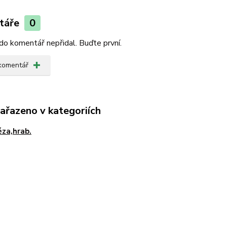
táře
0
do komentář nepřidal. Buďte první.
 komentář
zařazeno v kategoriích
éza,hrab.