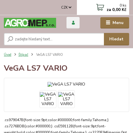
0
ks
CZK
za
0,00 Kč
Menu
Hledat
Úvod
Štípač
VeGA LS7 VARIO
VeGA LS7 VARIO
.cs979047B{font-size:9pt;color:#000000;font-family:Tahoma;}
.cs7276BDB{color:#000000;} .csE59112B{font-size:9pt;font-
weight:bold;color:#000000;font-family:Tahoma;} .cs3270F94{margin:0pt