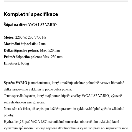
Kompletní specifikace
Štípač na dřevo VeGA LS7 VARIO
Motor:
2200 W, 230 V/50 Hz
Maximální štípací síla:
7 tun
Délka štípacího polena:
Max. 520 mm
Průměr štípacího polena:
Max. 250 mm
Hmotnost:
66 kg
Systém VARIO
je mechanismus, který umožňuje obsluze pohodlně nastavit libovolné
délky pracovního cyklu pístu podle délka polena.
Tento speciální systém, který mají pouze štípače značky VeGA LS7 VARIO, výrazně
šetří elektrickou energii a čas.
Nemusíte tak čekat, až se píst po každém pracovním cyklu vrátí úplně zpět do základní
polohy.
Hydraulický štípač VeGA LS7 má unikátní konstrukci obouručního ovládání, která
výrazným způsobem ulehčuje zejména dlouhodobou a vysilující práci a v neposlední řadě