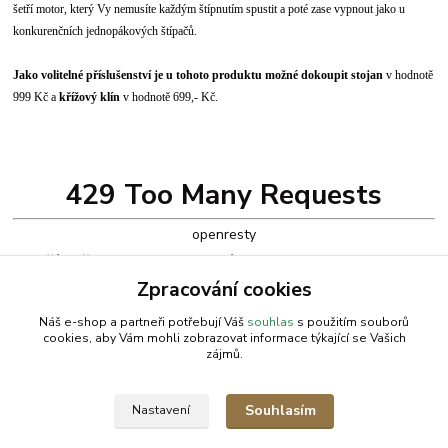
šetří motor, který Vy nemusíte každým štípnutím spustit a poté zase vypnout jako u
konkurenčních jednopákových štípačů.
Jako volitelné příslušenství je u tohoto produktu možné dokoupit
stojan
v hodnotě
999 Kč a
křížový klín
v hodnotě 699,- Kč
.
429 Too Many Requests
openresty
Zboží zařazeno v kategoriích
Zpracování cookies
Štípač
Náš e-shop a partneři potřebují Váš
souhlas
s použitím souborů
cookies, aby Vám mohli zobrazovat informace týkající se Vašich
zájmů.
AGROMEP s.r.o.
NajduZboží.cz
.: EM-LINKS :.
Souhlasím
Nastavení