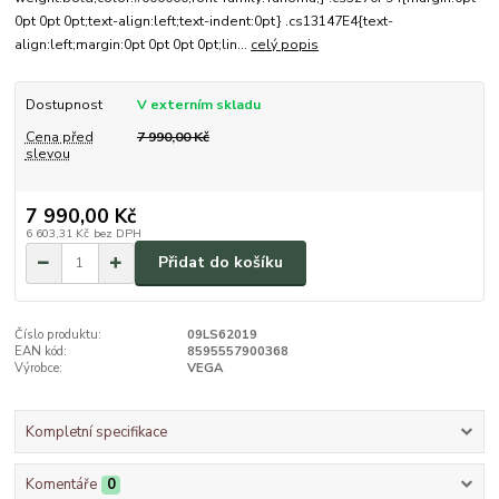
0pt 0pt 0pt;text-align:left;text-indent:0pt} .cs13147E4{text-
align:left;margin:0pt 0pt 0pt 0pt;lin...
celý popis
Dostupnost
V externím skladu
Cena před
7 990,00 Kč
slevou
7 990,00 Kč
6 603,31 Kč
bez DPH
Přidat do košíku
Číslo produktu:
09LS62019
EAN kód:
8595557900368
Výrobce:
VEGA
Kompletní specifikace
Komentáře
0