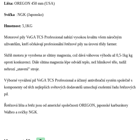
Lišta:
OREGON 450 mm (USA)
Svíčka
: NGK (Japonsko)
Hmotnost:
5,1KG
Motorové pily VeGA TCS Professional nabízí vysokou kvalitu všem náročným
uživatelům, kteří očekávají profesionální řetězové pily na úrovni třídy farmer.
Skříň motoru je vyrobena ze slitiny magnezia, což dává váhovou výhodu až 0,5-1kg kg
oproti konkurenci. Dále slitina magnezia lépe odvádí teplo, než hliníkové tělo, tudíž
nehrozí „utavení“ stroje.
Výborné vyvážení pil VeGA TCS Professional a účinný antivibrační systém společně s
komponenty od těch nejlepších světových dodavatelů umocňují exelentní řadu řetězových
pil.
Řetězová lišta a řetěz jsou od americké společnosti OREGON, japonské karburátory
Walbro a svíčky NGK.