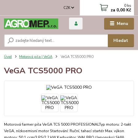
0
ks
CZK
za
0,00 Kč
Menu
Hledat
Úvod
Motorová pila | VeGA
VeGA TCS5000 PRO
VeGA TCS5000 PRO
Motorová farmer pila VeGA TCS 5000 PROFESSIONALTyp motoru: 2-takt
VeGA, nízkoemisní motor Startování: Ruční, tahací startér Max. výkon
motoru: 50,1 ccm/3 PS/2,2 kW Karburátor: WALBRO (Japonsko) Skříň