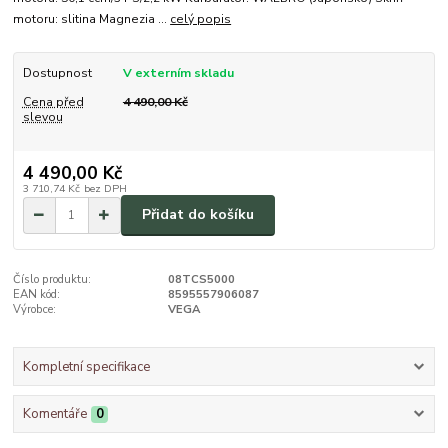
motoru: slitina Magnezia ...
celý popis
Dostupnost
V externím skladu
Cena před
4 490,00 Kč
slevou
4 490,00 Kč
3 710,74 Kč
bez DPH
Přidat do košíku
Číslo produktu:
08TCS5000
EAN kód:
8595557906087
Výrobce:
VEGA
Kompletní specifikace
Komentáře
0