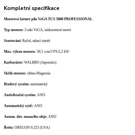
Kompletní specifikace
Motorová farmer pila VeGA TCS 5000 PROFESSIONAL
Typ motoru:
2-takt VeGA, nízkoemisní motor
Startování:
Ruční, tahací startér
Max. výkon motoru:
50,1 ccm/3 PS/2,2 kW
Karburátor:
WALBRO (Japonsko)
Skříň motoru:
slitina Magnezia
Brzdový systém:
automatický
Antivibrační systém:
ANO
Automatický sytič:
ANO
Autom. dáv. mazacího oleje:
ANO
Řetěz:
OREGON 0,325 (USA)