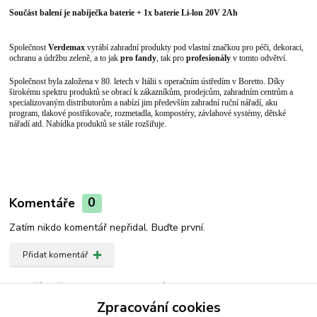
Součást balení je nabíječka baterie + 1x baterie Li-lon 20V 2Ah
Společnost
Verdemax
vyrábí zahradní produkty pod vlastní značkou pro péči, dekoraci,
ochranu a údržbu zeleně, a to jak
pro fandy
, tak pro
profesionály
v tomto odvětví.
Společnost byla založena v 80. letech v Itálii s operačním ústředím v Boretto. Díky
širokému spektru produktů se obrací k zákazníkům, prodejcům, zahradním centrům a
specializovaným distributorům a nabízí jim především zahradní ruční nářadí, aku
program, tlakové postřikovače, rozmetadla, kompostéry, závlahové systémy, dětské
nářadí atd. Nabídka produktů se stále rozšiřuje.
Komentáře
0
Zatím nikdo komentář nepřidal. Buďte první.
Přidat komentář
Zboží zařazeno v kategoriích
Zpracování cookies
Vysavač/Foukač