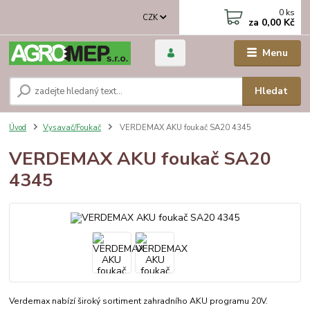
0
ks
CZK
za
0,00 Kč
Menu
Hledat
Úvod
Vysavač/Foukač
VERDEMAX AKU foukač SA20 4345
VERDEMAX AKU foukač SA20
4345
Verdemax nabízí široký sortiment zahradního AKU programu 20V.