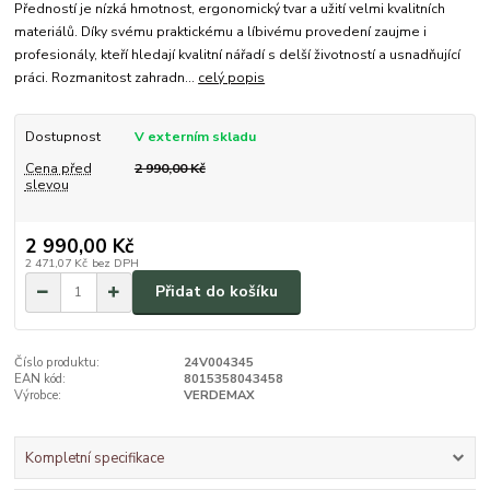
Předností je nízká hmotnost, ergonomický tvar a užití velmi kvalitních
materiálů. Díky svému praktickému a líbivému provedení zaujme i
profesionály, kteří hledají kvalitní nářadí s delší životností a usnadňující
práci. Rozmanitost zahradn...
celý popis
Dostupnost
V externím skladu
Cena před
2 990,00 Kč
slevou
2 990,00 Kč
2 471,07 Kč
bez DPH
Přidat do košíku
Číslo produktu:
24V004345
EAN kód:
8015358043458
Výrobce:
VERDEMAX
Kompletní specifikace