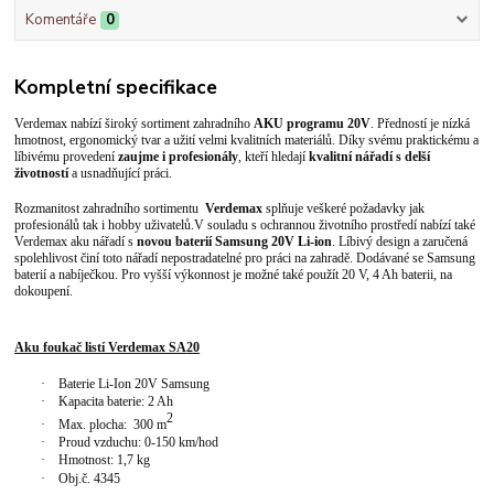
Komentáře
0
Kompletní specifikace
Verdemax nabízí široký sortiment zahradního
AKU programu 20V
. Předností je nízká
hmotnost, ergonomický tvar a užití velmi kvalitních materiálů. Díky svému praktickému a
líbivému provedení
zaujme i profesionály
, kteří hledají
kvalitní nářadí s delší
životností
a usnadňující práci.
Rozmanitost zahradního sortimentu
Verdemax
splňuje veškeré požadavky jak
profesionálů tak i hobby uživatelů.V souladu s ochrannou životního prostředí nabízí také
Verdemax aku nářadí s
novou baterií Samsung 20
V Li-ion
. Líbivý design a zaručená
spolehlivost činí toto nářadí nepostradatelné pro práci na zahradě. Dodávané se Samsung
baterií a nabíječkou. Pro vyšší výkonnost je možné také použít 20 V, 4 Ah baterii, na
dokoupení.
Aku foukač listí Verdemax SA
20
·
Baterie Li-Ion 20V Samsung
·
Kapacita baterie: 2 Ah
2
·
Max. plocha: 300 m
·
Proud vzduchu: 0-150
km/hod
·
Hmotnost: 1,7
kg
·
Obj.č. 4345