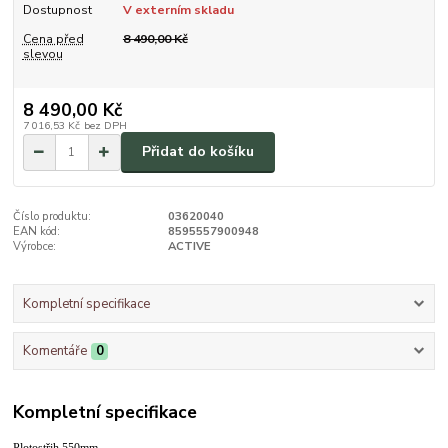
Dostupnost
V externím skladu
Cena před
8 490,00 Kč
slevou
8 490,00 Kč
7 016,53 Kč
bez DPH
Přidat do košíku
Číslo produktu:
03620040
EAN kód:
8595557900948
Výrobce:
ACTIVE
Kompletní specifikace
Komentáře
0
Kompletní specifikace
Plotostřih 550mm