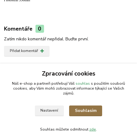
Komentáře
0
Zatím nikdo komentář nepřidal. Buďte první.
Přidat komentář
Zboží zařazeno v kategoriích
Zpracování cookies
Křov.-Vyžínač | ACTIVE
Náš e-shop a partneři potřebují Váš
souhlas
s použitím souborů
cookies, aby Vám mohli zobrazovat informace týkající se Vašich
zájmů.
AGROMEP s.r.o.
NajduZboží.cz
.: EM-LINKS :.
Souhlasím
Nastavení
SEO Rozcestník
Souhlas můžete odmítnout
zde
.
Vytvořeno na
Eshop-rychle.cz