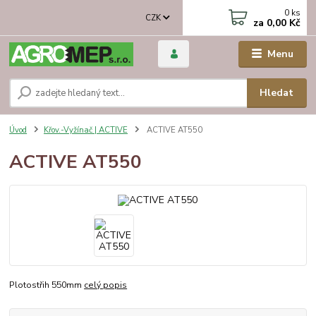
0
ks
CZK
za
0,00 Kč
Menu
Hledat
Úvod
Křov.-Vyžínač | ACTIVE
ACTIVE AT550
ACTIVE AT550
Plotostřih 550mm
celý popis