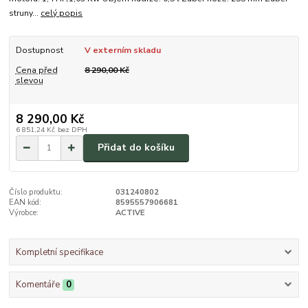
struny...
celý popis
Dostupnost
V externím skladu
Cena před
8 290,00 Kč
slevou
8 290,00 Kč
6 851,24 Kč
bez DPH
Přidat do košíku
Číslo produktu:
031240802
EAN kód:
8595557906681
Výrobce:
ACTIVE
Kompletní specifikace
Komentáře
0