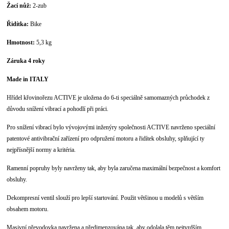
Žací nůž:
2-zub
Řidítka:
Bike
Hmotnost:
5,3 kg
Záruka 4 roky
Made in ITALY
Hřídel křovinořezu ACTIVE je uložena do 6-ti speciálně samomazných průchodek z
důvodu snížení vibrací a pohodlí při práci.
Pro snížení vibrací bylo vývojovými inženýry společnosti ACTIVE navrženo speciální
patentové antivibrační zařízení pro odpružení motoru a řidítek obsluhy, splňující ty
nejpřísnější normy a kritéria.
Ramenní popruhy byly navrženy tak, aby byla zaručena maximální bezpečnost a komfort
obsluhy.
Dekompresní ventil slouží pro lepší startování. Použit většinou u modelů s větším
obsahem motoru.
Masivní převodovka navržena a předimenzována tak, aby odolala těm nejtvrdším