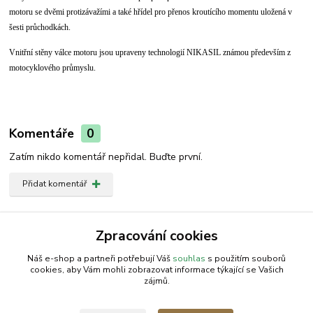
motoru se dvěmi protizávažími a také hřídel pro přenos kroutícího momentu uložená v
šesti průchodkách.
Vnitřní stěny válce motoru jsou upraveny technologií NIKASIL známou především z
motocyklového průmyslu.
Komentáře
0
Zatím nikdo komentář nepřidal. Buďte první.
Přidat komentář
Zboží zařazeno v kategoriích
Zpracování cookies
Křov.-Vyžínač | ACTIVE
Náš e-shop a partneři potřebují Váš
souhlas
s použitím souborů
cookies, aby Vám mohli zobrazovat informace týkající se Vašich
zájmů.
AGROMEP s.r.o.
NajduZboží.cz
.: EM-LINKS :.