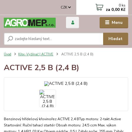
0
ks
CZK
za
0,00 Kč
Menu
Hledat
Úvod
Křov.-Vyžínač | ACTIVE
ACTIVE 2,5 B (2,4 B)
ACTIVE 2,5 B (2,4 B)
Benzinový hřídelový křovinořez ACTIVE 2,4 BTyp motoru: 2-takt Active
Startování: Ruční tahací startér Obsah motoru: 24,5 ccm Max. výkon
motoru: 1,4 HP/1,03 Kw Objem nádrže: 0,5 l Záběr nože: 255 mm Záběr