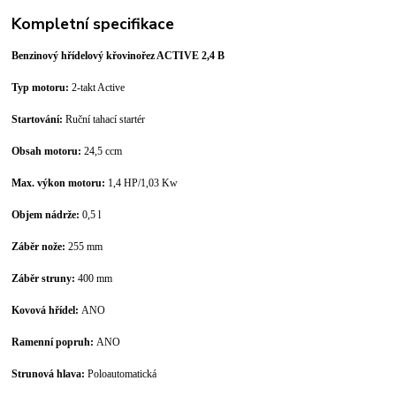
Kompletní specifikace
Benzinový hřídelový křovinořez ACTIVE 2,4 B
Typ motoru:
2-takt Active
Startování:
Ruční tahací startér
Obsah motoru:
24,5 ccm
Max. výkon motoru:
1,4 HP/1,03 Kw
Objem nádrže:
0,5 l
Záběr nože:
255 mm
Záběr struny:
400 mm
Kovová hřídel:
ANO
Ramenní popruh:
ANO
Strunová hlava:
Poloautomatická