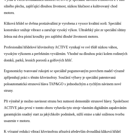
silného plechu, zajišťující dlouhou životnost, nízkou hlučnost a kultivovaný chod
motoru.
Kliková hřídel se dvěma protizávažími je vyrobena z vysoce kvalitní oceli. Speciální
konstrukce snižuje vibrace a zaručuje vysoký výkon. Ultralehký píst ze speciální slitiny
železa má dva pístní kroužky pro zajištění dlouhé životnosti motoru.
Profesionální hřídelové křovinořezy ACTIVE vynikají ve své třídě nízkou váhou,
vysokým výkonem a perfektním vyvážením. Vhodné na dlouhou práci kolem rodinných
domků, parků, lesních porostů a golfových hřišť.
Ergonomicky tvarované rukojeti se speciálně pogumovaným povrchem madel výrazně
zpříjemňují práci s těmito křovinořezy. Součástí výbavy je speciální patentovaná
poloautomatická strunová hlava TAP&GO s jednoduchým a rychlým návinem nové
struny.
Při výměně je možno navinout strunu bez nutnosti demontáže strunové hlavy. Společnost
ACTIVE jako první v tomto oboru vybavila tyto stroje vlastním digitálním zapalováním
garantujícím snadný start za jakýchkoliv podmínek, nižší emise a také sníženou tvorbu
usazenin v motoru.
K výrazné redukci vibrací křovinořezu přispívá především dvoudílná kliková hřídel