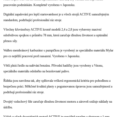
pracovním podmínkám. Kompletně vyrobeno v Japonsku.
Digitální zapalování pro lepší startovatelnost je u všech strojů ACTIVE samozřejmým
standardem, podtrhující profesionální ráz stroje.
Všechny křovinořezy ACTIVE kromě modelů 2,4 a 2,8 jsou vybaveny masivní
odstředivou spojkou o průměru 78 mm, která zaručuje dlouhou životnost a optimální
přenos síly.
Walbro membránový karburátor s pumpičkou je vyrobený ze speciálního materiálu Mylar
pro co nejtěžší pracovní profi nasazení. Vyrobeno v Japonsku.
Větší plnící hrdlo na nalévání benzínu. Přívodní hadičky jsou vyrobeny z Vitonu,
speciálního materiálu odolného na bezolovnaté palivo.
Říditka jsou navržena tak, aby splňovala veškerá ergonomická kritéria pro pohodlnou a
bezpečnou práci. Měkčené kvalitní plasty s pogumovanou úpravou jsou samozřejmostí a
podtrhují profesionální ráz stroje.
Dvojitý vzduchový filtr zaručuje dlouhou životnost motoru a zároveň snižuje náklady na
údržbu.
Výfuk u všech dvoutaktních motorů ACTIVE je speciálně navržen a zhotoven z 1 mm