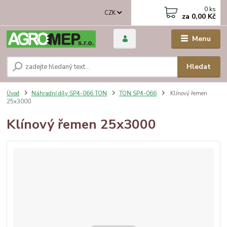
0
ks
CZK
za
0,00 Kč
Menu
Hledat
Úvod
Náhradní díly SP4-066 TON
TON SP4-066
Klínový řemen
25x3000
Klínový řemen 25x3000