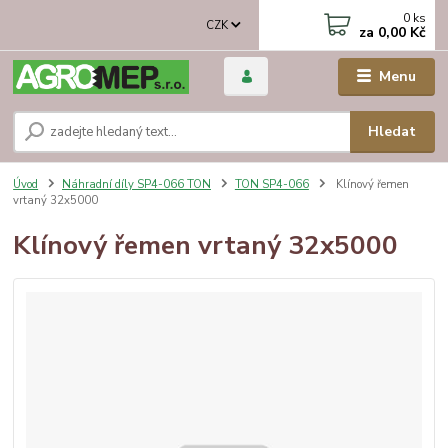
0
ks
CZK
za
0,00 Kč
Menu
Hledat
Úvod
Náhradní díly SP4-066 TON
TON SP4-066
Klínový řemen
vrtaný 32x5000
Klínový řemen vrtaný 32x5000