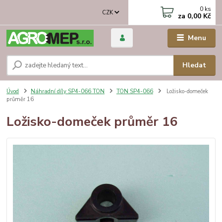
0
ks
CZK
za
0,00 Kč
Menu
Hledat
Úvod
Náhradní díly SP4-066 TON
TON SP4-066
Ložisko-domeček
průměr 16
Ložisko-domeček průměr 16