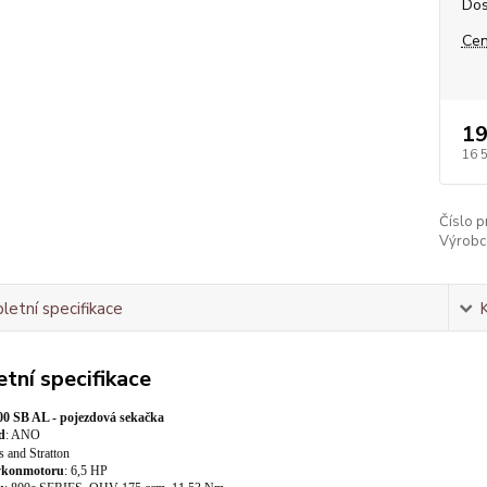
Dos
Cen
19
16 
Číslo p
Výrobc
etní specifikace
tní specifikace
 SB AL - pojezdová sekačka
d
:
ANO
s and Stratton
ýkon
motoru
:
6,5 HP