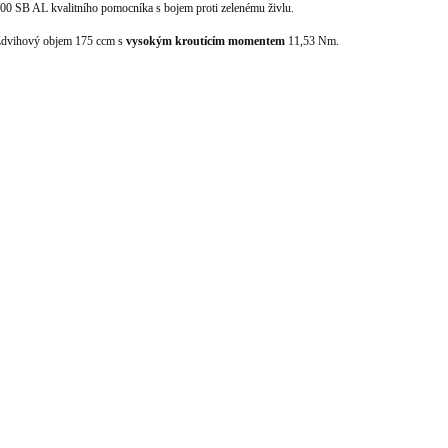
00
SB AL kvalitního pomocníka s bojem proti zelenému živlu.
dvihový objem 175
ccm s
vysokým
kroutícím
momentem
11,53
Nm.