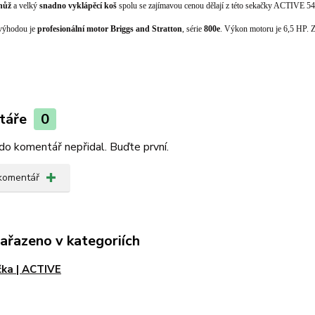
nůž
a velký
snadno
vyklápěcí
koš
spolu se zajímavou cenou dělají z této seka
čky ACTIVE 54
výhodou je
profesionální
motor
Briggs
and
Stratton
, série
800e
. Výkon motoru je
6,5 HP.
Z
táře
0
do komentář nepřidal. Buďte první.
 komentář
zařazeno v kategoriích
ka | ACTIVE