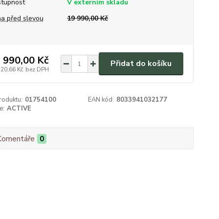
tupnost
V externím skladu
a před slevou
19 990,00 Kč
 990,00 Kč
Přidat do košíku
520,66 Kč
bez DPH
roduktu:
01754100
EAN kód:
8033941032177
e:
ACTIVE
Komentáře
0