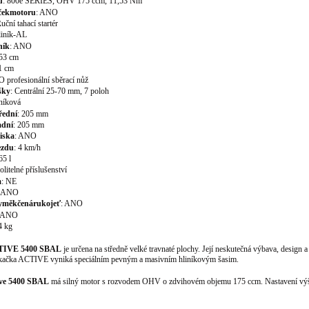
u
:
800e SERIES, OHV 175
ccm
, 11,53 Nm
ček
motoru
:
ANO
uční
tahací startér
liník-AL
ník
: ANO
53
cm
1 cm
 profesionální sběrací nůž
šky
:
Centrální 25-70 mm, 7
poloh
iníková
řední
:
205
mm
adní
:
205
mm
žiska
:
ANO
ezdu
:
4 km/h
65
l
olitelné příslušenství
m
:
NE
ANO
y
měkčená
rukojeť
:
ANO
ANO
4
kg
TIVE 5400
SB
AL
je určena na středně velké travnaté plochy. Její neskutečná výbava, design a k
kačka ACTIVE vyniká speci
álním pevným a masivním hliníkovým
šasim.
ve
5400
SB
AL
má silný motor s roz
vodem OHV o zdvihovém objemu 175
ccm. Nastavení výš