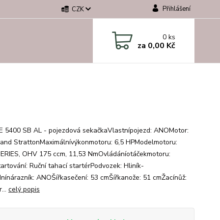
Přihlášení
CZK
0
ks
za
0,00 Kč
 5400 SB AL - pojezdová sekačkaVlastnípojezd: ANOMotor:
 and StrattonMaximálnívýkonmotoru: 6,5 HPModelmotoru:
ERIES, OHV 175 ccm, 11,53 NmOvládáníotáčekmotoru:
rtování: Ruční tahací startérPodvozek: Hliník-
nínárazník: ANOŠířkasečení: 53 cmŠířkanože: 51 cmŽacínůž:
...
celý popis