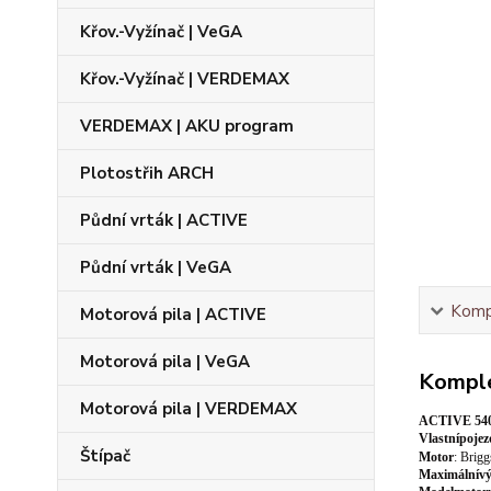
Křov.-Vyžínač | VeGA
Křov.-Vyžínač | VERDEMAX
VERDEMAX | AKU program
Plotostřih ARCH
Půdní vrták | ACTIVE
Půdní vrták | VeGA
Kompl
Motorová pila | ACTIVE
Motorová pila | VeGA
Komple
Motorová pila | VERDEMAX
ACTIVE 5400
Vlastní
pojez
Štípač
Motor
:
Brigg
Maximální
v