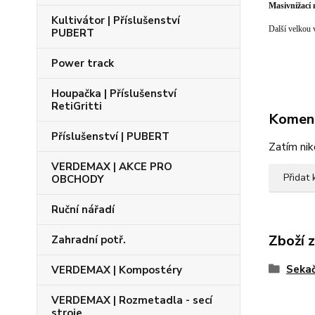
Masivn
í
žací
Kultivátor | Příslušenství
Další velkou 
PUBERT
Power track
Houpačka | Příslušenství
RetiGritti
Komen
Příslušenství | PUBERT
Zatím nik
VERDEMAX | AKCE PRO
Přidat
OBCHODY
Ruční nářadí
Zboží 
Zahradní potř.
Sekač
VERDEMAX | Kompostéry
VERDEMAX | Rozmetadla - secí
stroje