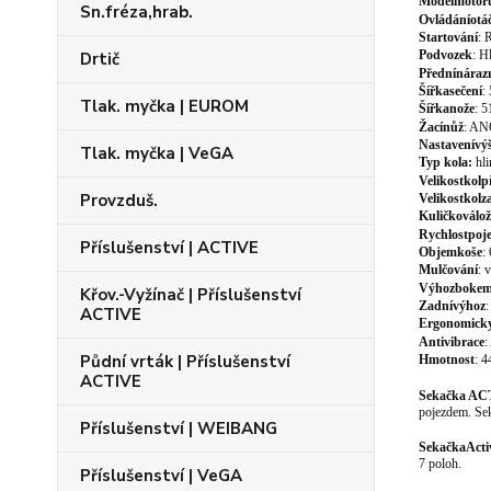
Model
motor
Sn.fréza,hrab.
Ovládání
otá
Startování
:
R
Podvozek
:
H
Drtič
Přední
náraz
Šířka
sečení
:
Tlak. myčka | EUROM
Šířka
nože
: 5
Žací
nůž
:
ANO
Nastavení
vý
Tlak. myčka | VeGA
Typ kola:
hl
Velikost
kol
p
Provzduš.
Velikost
kol
z
Kuličková
lo
Rychlost
poj
Příslušenství | ACTIVE
Objem
koše
:
Mulčování
:
v
Výhoz
boke
Křov.-Vyžínač | Příslušenství
Zadní
výhoz
:
ACTIVE
Ergonomick
Antivibrace
:
Půdní vrták | Příslušenství
Hmotnost
:
4
ACTIVE
Sekačka AC
pojezdem. Se
Příslušenství | WEIBANG
Sekačk
a
Acti
7 poloh.
Příslušenství | VeGA