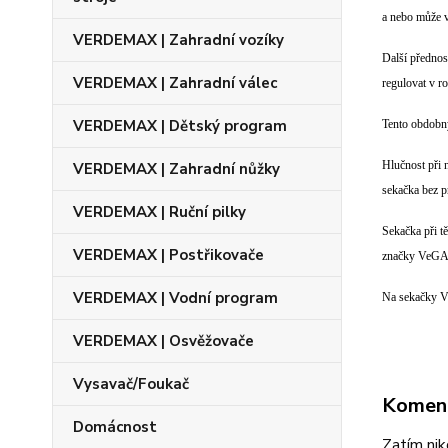
a nebo může v
VERDEMAX | Zahradní vozíky
Další přednos
VERDEMAX | Zahradní válec
regulovat v r
VERDEMAX | Dětský program
Tento obdobný
Hlučnost při 
VERDEMAX | Zahradní nůžky
sekačka bez p
VERDEMAX | Ruční pilky
Sekačka při t
VERDEMAX | Postřikovače
značky VeGA 
VERDEMAX | Vodní program
Na sekačky V
VERDEMAX | Osvěžovače
Vysavač/Foukač
Komen
Domácnost
Zatím nik