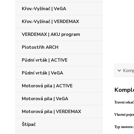
Křov.-Vyžínač | VeGA
Křov.-Vyžínač | VERDEMAX
VERDEMAX | AKU program
Plotostřih ARCH
Půdní vrták | ACTIVE
Kompl
Půdní vrták | VeGA
Motorová pila | ACTIVE
Komple
Motorová pila | VeGA
Travní seka
Motorová pila | VERDEMAX
Vlastní poje
Štípač
Typ motoru