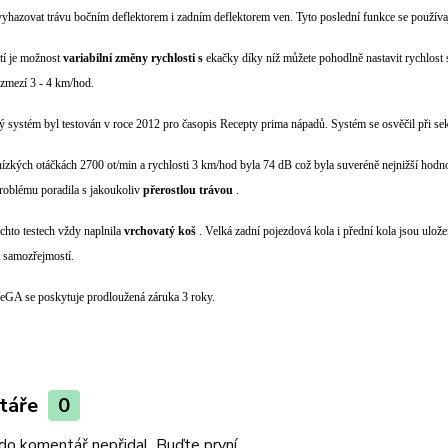
yhazovat trávu bočním deflektorem i zadním deflektorem ven. Tyto poslední funkce se používaj
tí je možnost
variabilní změny rychlosti s
ekačky díky níž můžete pohodlně nastavit rychlost
ozmezí 3 - 4 km/hod.
 systém byl testován v roce 2012 pro časopis Recepty prima nápadů. Systém se osvěčil při sekán
nízkých otáčkách 2700 ot/min a rychlosti 3 km/hod byla 74 dB což byla suveréně nejnižší hodnot
roblému poradila s jakoukoliv
přerostlou trávou
.
ěchto testech vždy naplnila
vrchovatý koš
. Velká zadní pojezdová kola i přední kola jsou ulože
samozřejmostí.
eGA se poskytuje prodloužená záruka 3 roky.
táře
0
do komentář nepřidal. Buďte první.