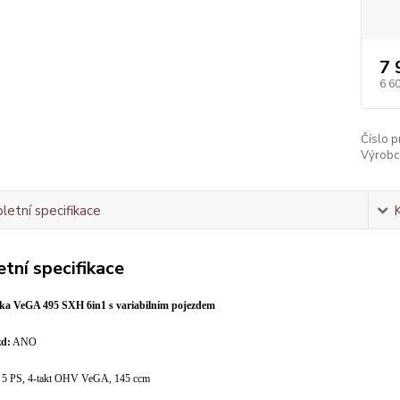
7 
6 6
Číslo p
Výrobc
etní specifikace
tní specifikace
čka VeGA 495 SXH 6in1 s variabilním pojezdem
zd:
ANO
:
5 PS, 4-takt OHV VeGA, 145 ccm