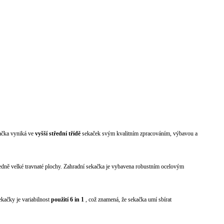
ačka vyniká ve
vyšší střední třídě
sekaček svým kvalitním zpracováním, výbavou a
tředně velké travnaté plochy. Zahradní sekačka je vybavena robustním ocelovým
ekačky je variabilnost
použití 6 in 1
, což znamená, že sekačka umí sbírat