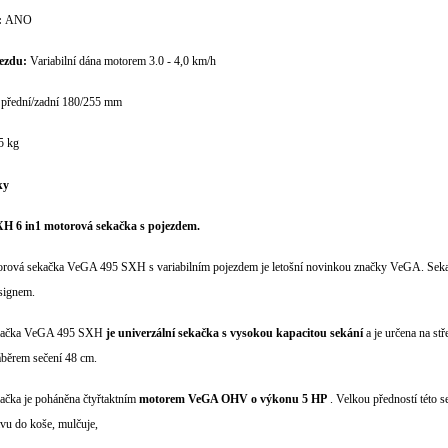
:
ANO
jezdu:
Variabilní dána motorem 3.0 - 4,0 km/h
přední/zadní 180/255 mm
5 kg
ky
H 6 in1 motorová sekačka s pojezdem.
orová sekačka VeGA 495 SXH s variabilním pojezdem je letošní novinkou značky VeGA. Sek
esignem.
kačka VeGA 495 SXH
je univerzální sekačka s vysokou kapacitou sekání
a je určena na s
áběrem sečení 48 cm.
ačka je poháněna čtyřtaktním
motorem VeGA OHV o výkonu 5 HP
. Velkou předností této s
vu do koše, mulčuje,