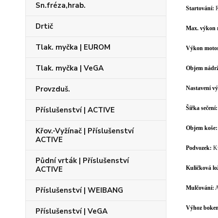
Sn.fréza,hrab.
Startování:
R
Drtič
Max. výkon 
Tlak. myčka | EUROM
Výkon motor
Tlak. myčka | VeGA
Objem nádrž
Provzduš.
Nastavení vý
Šířka sečení
Příslušenství | ACTIVE
Objem koše:
Křov.-Vyžínač | Příslušenství
ACTIVE
Podvozek:
Kv
Půdní vrták | Příslušenství
ACTIVE
Kuličková lo
Mulčování:
Příslušenství | WEIBANG
Výhoz boke
Příslušenství | VeGA