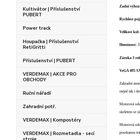
Zadní výhoz
Kultivátor | Příslušenství
PUBERT
Rychlost po
Power track
Velikost kol:
Houpačka | Příslušenství
Hmotnost:
3
RetiGritti
Záruka 3 ro
Příslušenství | PUBERT
VeGA 495 SX
VERDEMAX | AKCE PRO
OBCHODY
Zahradní mot
stejně tak i d
Ruční nářadí
Motorová se
Zahradní potř.
skeletem se z
VERDEMAX | Kompostéry
Motorová sek
VERDEMAX | Rozmetadla - secí
posekanou trá
stroje