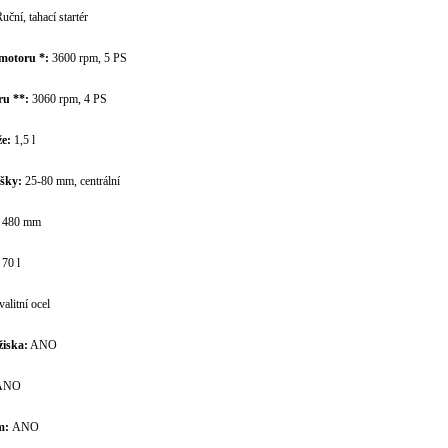
uční, tahací startér
motoru *:
3600 rpm, 5 PS
u **:
3060 rpm, 4 PS
e:
1,5 l
šky:
25-80 mm, centrální
:
480 mm
70 l
alitní ocel
žiska:
ANO
ANO
m:
ANO