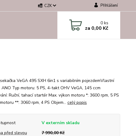
Přihlášení
CZK
0
ks
za
0,00 Kč
 sekačka VeGA 495 SXH 6in1 s variabilním pojezdemVlastní
: ANO Typ motoru: 5 PS, 4-takt OHV VeGA, 145 ccm
vání: Ruční, tahací startér Max. výkon motoru *: 3600 rpm, 5 PS
motoru **: 3060 rpm, 4 PS Objem...
celý popis
tupnost
V externím skladu
a před slevou
7 990,00 Kč