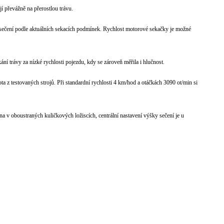
í převážně na přerostlou trávu.
 sečení podle aktuálních sekacích podmínek. Rychlost motorové sekačky je možné
í trávy za nízké rychlosti pojezdu, kdy se zároveň měřila i hlučnost.
a z testovaných strojů. Při standardní rychlosti 4 km/hod a otáčkách 3090 ot/min si
na v oboustraných kuličkových ložiscích, centrální nastavení výšky sečení je u