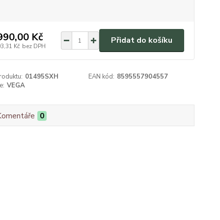
990,00 Kč
Přidat do košíku
03,31 Kč
bez DPH
roduktu:
01495SXH
EAN kód:
8595557904557
e:
VEGA
Komentáře
0