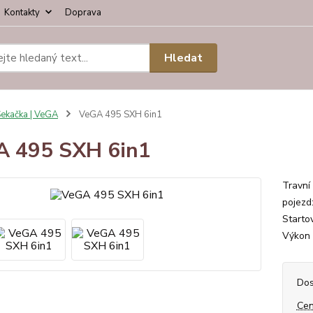
Kontakty
Doprava
Hledat
ekačka | VeGA
VeGA 495 SXH 6in1
A 495 SXH 6in1
Travní
pojezd
Starto
Výkon 
Dos
Cen