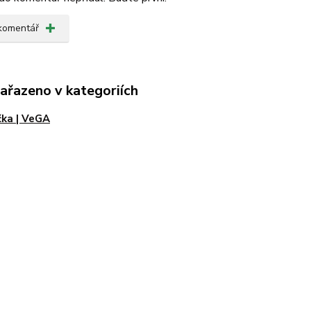
 komentář
zařazeno v kategoriích
ka | VeGA