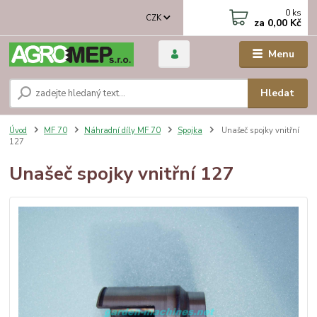
0
ks
CZK
za
0,00 Kč
Menu
Hledat
Úvod
MF 70
Náhradní díly MF 70
Spojka
Unašeč spojky vnitřní
127
Unašeč spojky vnitřní 127