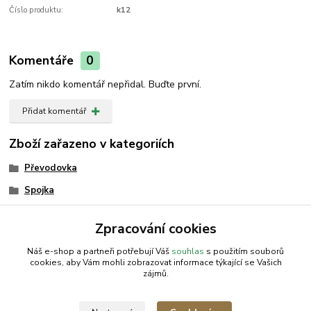
Číslo produktu:
k12
Komentáře
0
Zatím nikdo komentář nepřidal. Buďte první.
Přidat komentář
Zboží zařazeno v kategoriích
Převodovka
Spojka
Spojka
Zpracování cookies
Převodovka
Náš e-shop a partneři potřebují Váš
souhlas
s použitím souborů
cookies, aby Vám mohli zobrazovat informace týkající se Vašich
zájmů.
AGROMEP s.r.o.
NajduZboží.cz
.: EM-LINKS :.