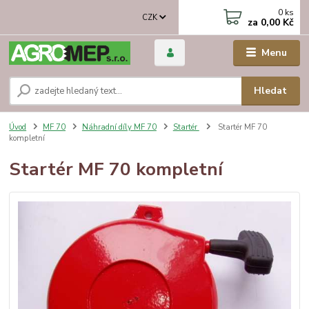
0
ks
CZK
za
0,00 Kč
Menu
Hledat
Úvod
MF 70
Náhradní díly MF 70
Startér
Startér MF 70
kompletní
Startér MF 70 kompletní