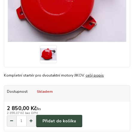
Kompletní startér pro dvoutaktní motory JIKOV.
celý popis
Dostupnost
Skladem
2 850,00 Kč
/
ks
2 355,37 Kč
bez DPH
Přidat do košíku