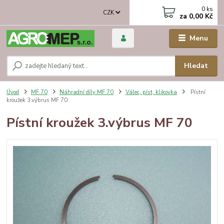
0
ks
CZK
za
0,00 Kč
Menu
Hledat
Úvod
MF 70
Náhradní díly MF 70
Válec, píst, klikovka
Pístní
kroužek 3.výbrus MF 70
Pístní kroužek 3.výbrus MF 70