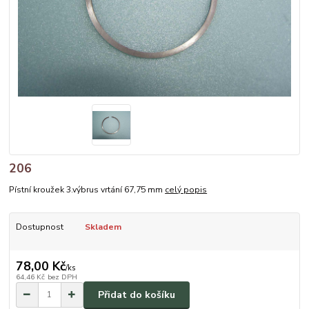
206
Pístní kroužek 3.výbrus vrtání 67,75 mm
celý popis
Dostupnost
Skladem
78,00 Kč
/
ks
64,46 Kč
bez DPH
Přidat do košíku