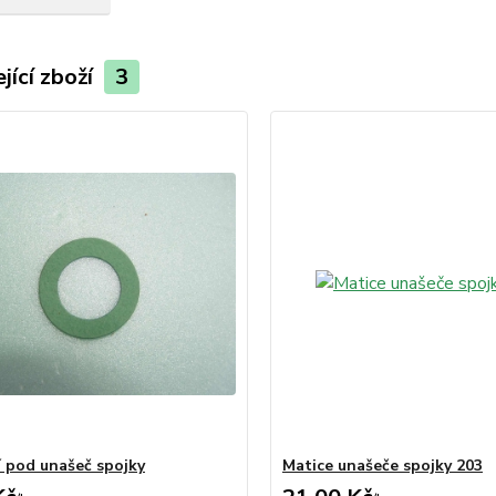
jící zboží
3
 pod unašeč spojky
Matice unašeče spojky 203