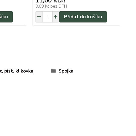
11,00 Kč
/
ks
9,09 Kč
bez DPH
šíku
Přidat do košíku
c, píst, klikovka
Spojka