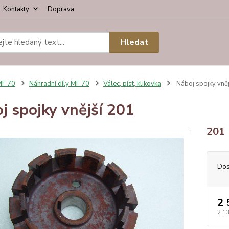
Kontakty
Doprava
Hledat
MF 70
Náhradní díly MF 70
Válec, píst, klikovka
Náboj spojky vněj
j spojky vnější 201
201
Dos
2 
2 1