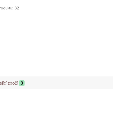
roduktu:
32
jící zboží
3