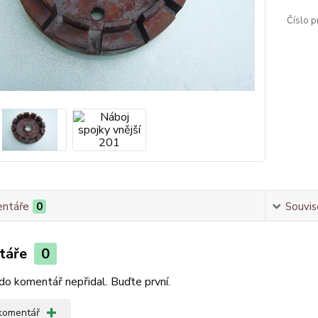
Číslo p
ntáře
0
Souvise
táře
0
do komentář nepřidal. Buďte první.
 komentář