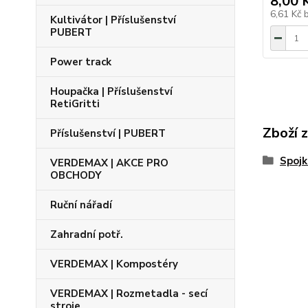
8,00 
6,61 Kč
Kultivátor | Příslušenství
PUBERT
Power track
Houpačka | Příslušenství
RetiGritti
Zboží 
Příslušenství | PUBERT
Spojk
VERDEMAX | AKCE PRO
OBCHODY
Ruční nářadí
Zahradní potř.
VERDEMAX | Kompostéry
VERDEMAX | Rozmetadla - secí
stroje