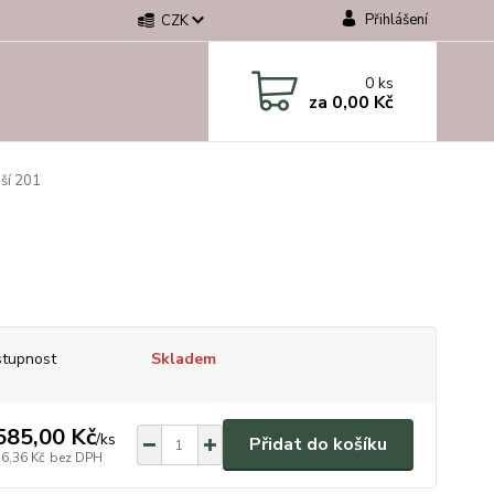
Přihlášení
CZK
0
ks
za
0,00 Kč
ší 201
tupnost
Skladem
585,00 Kč
/
ks
Přidat do košíku
36,36 Kč
bez DPH