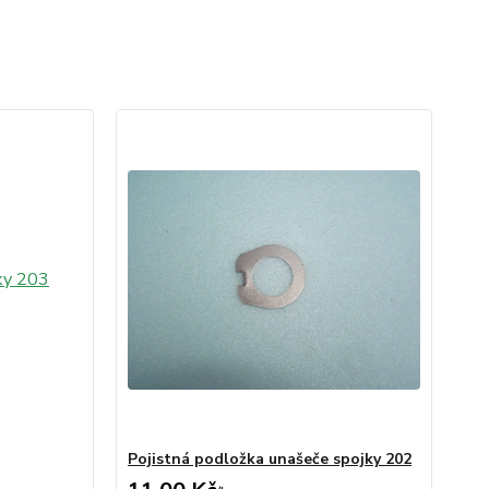
Pojistná podložka unašeče spojky 202