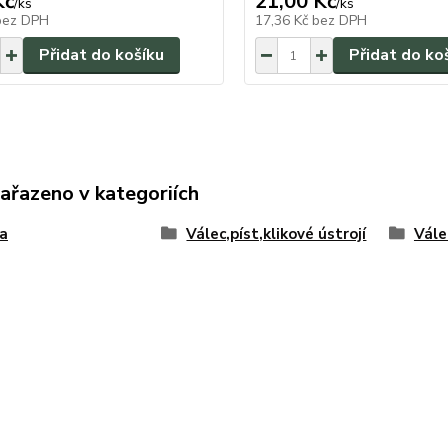
Kč
21,00 Kč
/
ks
/
ks
bez DPH
17,36 Kč
bez DPH
Přidat do košíku
Přidat do ko
zařazeno v kategoriích
a
Válec,píst,klikové ústrojí
Vále