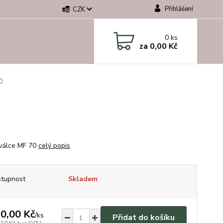
Přihlášení
CZK
0
ks
za
0,00 Kč
0
válce MF 70
celý popis
tupnost
Skladem
0,00 Kč
/
ks
Přidat do košíku