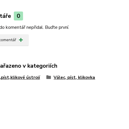
táře
0
do komentář nepřidal. Buďte první.
 komentář
zařazeno v kategoriích
,píst,klikové ústrojí
Válec, píst, klikovka