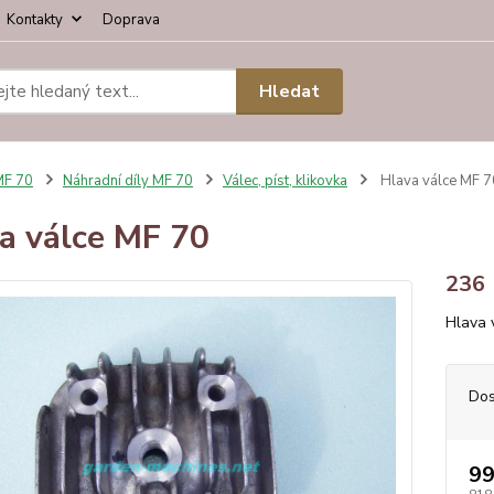
Kontakty
Doprava
Hledat
MF 70
Náhradní díly MF 70
Válec, píst, klikovka
Hlava válce MF 7
a válce MF 70
236
Hlava 
Dos
99