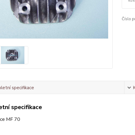
818
Číslo p
etní specifikace
tní specifikace
lce MF 70