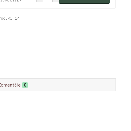
,18 Kč
bez DPH
roduktu:
14
Komentáře
0