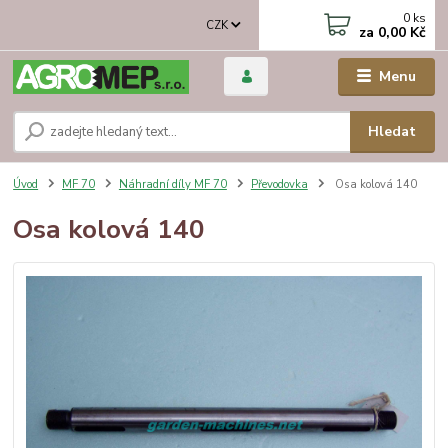
0
ks
CZK
za
0,00 Kč
Menu
Hledat
Úvod
MF 70
Náhradní díly MF 70
Převodovka
Osa kolová 140
Osa kolová 140