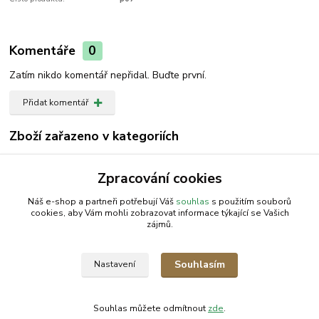
Komentáře
0
Zatím nikdo komentář nepřidal. Buďte první.
Přidat komentář
Zboží zařazeno v kategoriích
Převodovka
Zpracování cookies
Převodovka
Náš e-shop a partneři potřebují Váš
souhlas
s použitím souborů
cookies, aby Vám mohli zobrazovat informace týkající se Vašich
zájmů.
AGROMEP s.r.o.
NajduZboží.cz
.: EM-LINKS :.
Souhlasím
Nastavení
SEO Rozcestník
Souhlas můžete odmítnout
zde
.
Vytvořeno na
Eshop-rychle.cz