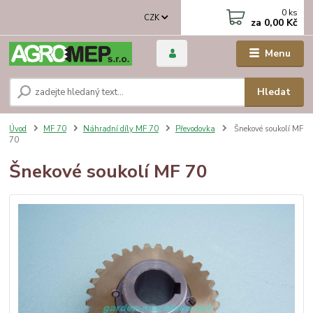
0
ks
CZK
za
0,00 Kč
Menu
Hledat
Úvod
MF 70
Náhradní díly MF 70
Převodovka
Šnekové soukolí MF
70
Šnekové soukolí MF 70