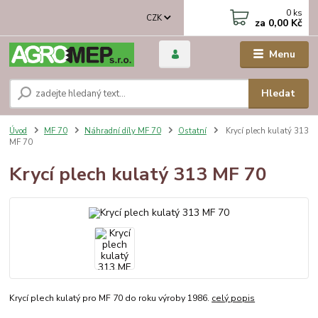
0
ks
CZK
za
0,00 Kč
Menu
Hledat
Úvod
MF 70
Náhradní díly MF 70
Ostatní
Krycí plech kulatý 313
MF 70
Krycí plech kulatý 313 MF 70
Krycí plech kulatý pro MF 70 do roku výroby 1986.
celý popis