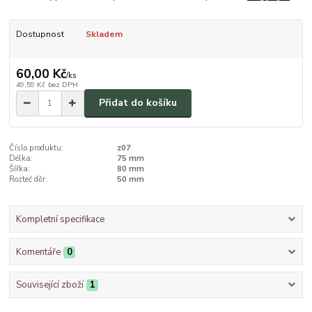
Dostupnost
Skladem
60,00 Kč
/
ks
49,59 Kč
bez DPH
Přidat do košíku
Číslo produktu:
z07
Délka:
75 mm
Šířka:
80 mm
Rozteč děr:
50 mm
Kompletní specifikace
Komentáře
0
Související zboží
1