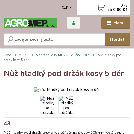
0
ks
CZK
za
0,00 Kč
Menu
Hledat
Úvod
MF 70
Náhradní díly MF 70
Žací lišta
Nůž hladký pod
držák kosy 5 děr
Nůž hladký pod držák kosy 5 děr
43
Nůž hladký pod držák kosy s roztečí děr na šrouby 106 mm.
celý popis