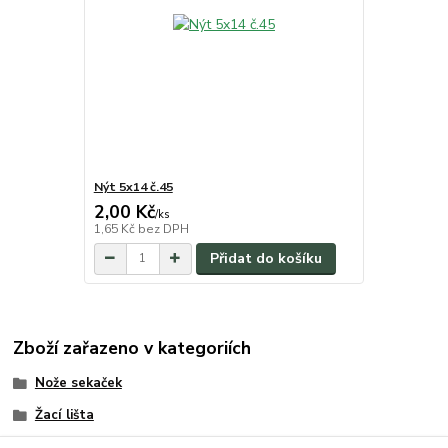
Nýt 5x14 č.45
2,00 Kč
/
ks
1,65 Kč
bez DPH
Přidat do košíku
Zboží zařazeno v kategoriích
Nože sekaček
Žací lišta
Nože lištových sekaček