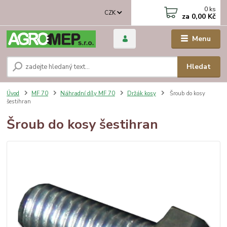
0
ks
CZK
za
0,00 Kč
Menu
Hledat
Úvod
MF 70
Náhradní díly MF 70
Držák kosy
Šroub do kosy
šestihran
Šroub do kosy šestihran