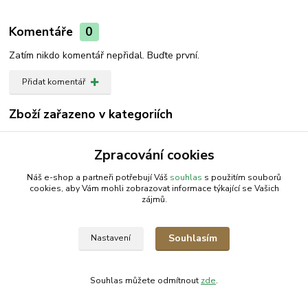
Komentáře
0
Zatím nikdo komentář nepřidal. Buďte první.
Přidat komentář
Zboží zařazeno v kategoriích
Držák náhonu
Zpracování cookies
Držák náhonu
Náš e-shop a partneři potřebují Váš
souhlas
s použitím souborů
cookies, aby Vám mohli zobrazovat informace týkající se Vašich
zájmů.
AGROMEP s.r.o.
NajduZboží.cz
.: EM-LINKS :.
Souhlasím
Nastavení
SEO Rozcestník
Souhlas můžete odmítnout
zde
.
Vytvořeno na
Eshop-rychle.cz