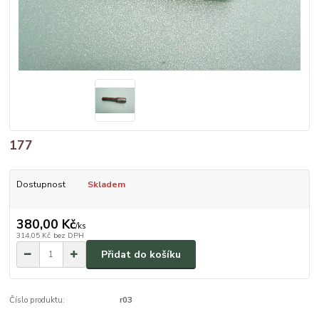
177
Dostupnost
Skladem
380,00 Kč
/
ks
314,05 Kč
bez DPH
Přidat do košíku
Číslo produktu:
r03