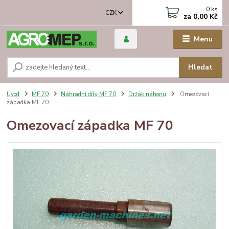
0
ks
CZK
za
0,00 Kč
Menu
Hledat
Úvod
MF 70
Náhradní díly MF 70
Držák náhonu
Omezovací
západka MF 70
Omezovací západka MF 70