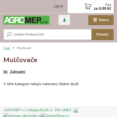
0
ks
CZK
za
0,00 Kč
Menu
Hledat
Úvod
Mulčovače
Mulčovače
Zahradní
V této kategorii nebylo nalezeno žádné zboží.
AGROMEP s.r.o.
NajduZboží.cz
.: EM-LINKS :.