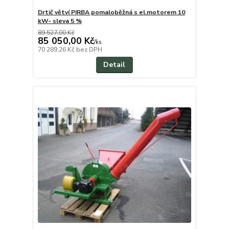
Drtič větví PIRBA pomaloběžná s el.motorem 10
kW- sleva 5 %
89 527,00 Kč
85 050,00 Kč
/
ks
70 289,26 Kč
bez DPH
Detail