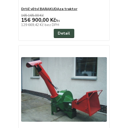
Drtič větví BARAKUDAza traktor
165 165,00 Kč
156 900,00 Kč
/
ks
129 669,42 Kč
bez DPH
Detail