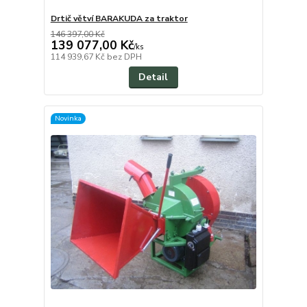
Drtič větví BARAKUDA za traktor
146 397,00 Kč
139 077,00 Kč
/
ks
114 939,67 Kč
bez DPH
Detail
Novinka