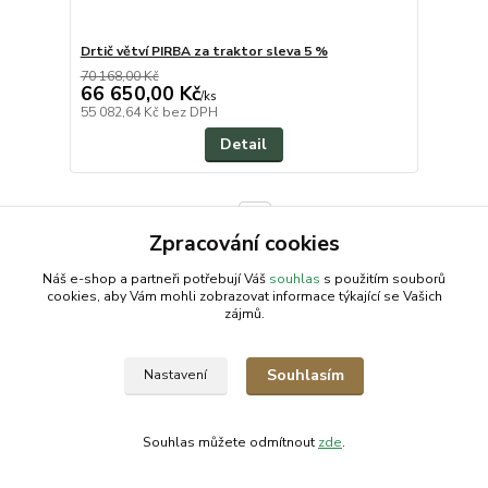
Drtič větví PIRBA za traktor sleva 5 %
70 168,00 Kč
66 650,00 Kč
/
ks
55 082,64 Kč
bez DPH
Detail
strana
z 1
Zpracování cookies
Náš e-shop a partneři potřebují Váš
souhlas
s použitím souborů
cookies, aby Vám mohli zobrazovat informace týkající se Vašich
zájmů.
AGROMEP s.r.o.
NajduZboží.cz
.: EM-LINKS :.
Souhlasím
Nastavení
SEO Rozcestník
Souhlas můžete odmítnout
zde
.
Vytvořeno na
Eshop-rychle.cz