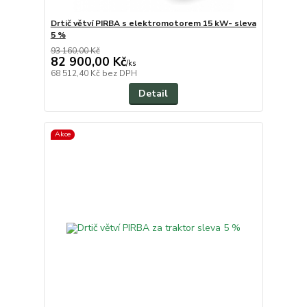
Drtič větví PIRBA s elektromotorem 15 kW- sleva
5 %
93 160,00 Kč
82 900,00 Kč
/
ks
68 512,40 Kč
bez DPH
Detail
Akce