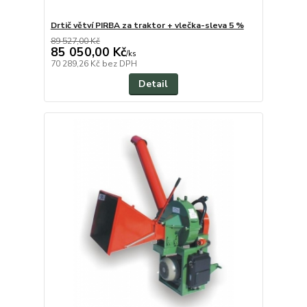
Drtič větví PIRBA za traktor + vlečka-sleva 5 %
89 527,00 Kč
85 050,00 Kč
/
ks
70 289,26 Kč
bez DPH
Detail