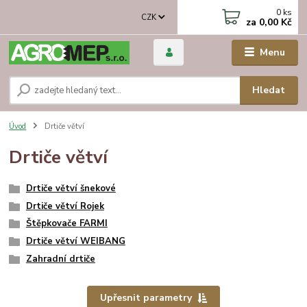
0
ks
CZK
za
0,00 Kč
Menu
Hledat
Úvod
Drtiče větví
Drtiče větví
Drtiče větví šnekové
Drtiče větví Rojek
Štěpkovače FARMI
Drtiče větví WEIBANG
Zahradní drtiče
Upřesnit parametry