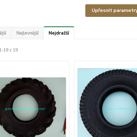
Upřesnit parametr
jší
Nejlevnější
Nejdražší
1-19 z 19