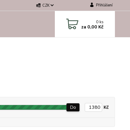
Přihlášení
CZK
0
ks
za
0,00 Kč
Do
Kč