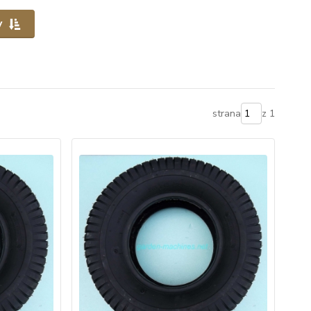
y
strana
z 1