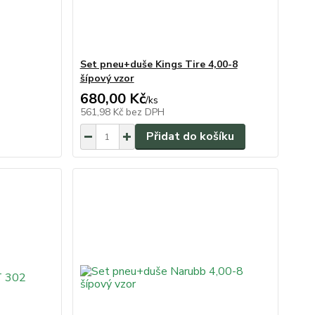
Set pneu+duše Kings Tire 4,00-8
šípový vzor
680,00 Kč
/
ks
561,98 Kč
bez DPH
Přidat do košíku