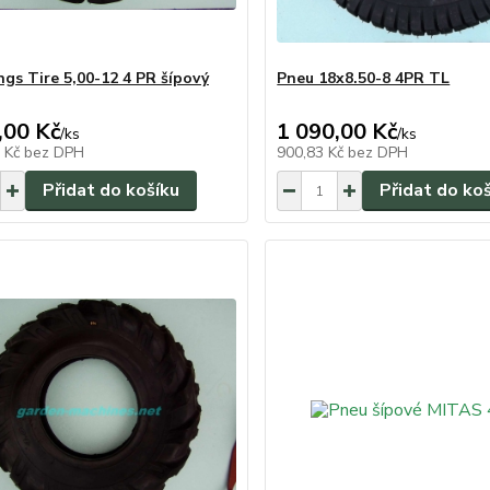
ngs Tire 5,00-12 4 PR šípový
Pneu 18x8.50-8 4PR TL
,00 Kč
1 090,00 Kč
/
ks
/
ks
0 Kč
bez DPH
900,83 Kč
bez DPH
Přidat do košíku
Přidat do ko