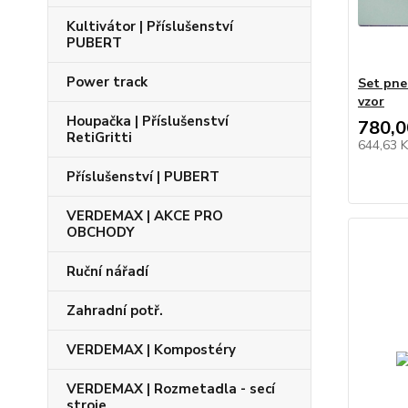
Kultivátor | Příslušenství
PUBERT
Power track
Set pne
vzor
Houpačka | Příslušenství
780,0
RetiGritti
644,63 
Příslušenství | PUBERT
VERDEMAX | AKCE PRO
OBCHODY
Ruční nářadí
Zahradní potř.
VERDEMAX | Kompostéry
VERDEMAX | Rozmetadla - secí
stroje