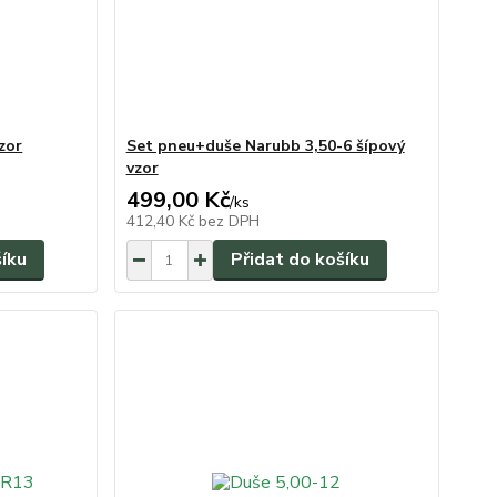
zor
Set pneu+duše Narubb 3,50-6 šípový
vzor
499,00 Kč
/
ks
412,40 Kč
bez DPH
šíku
Přidat do košíku