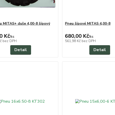
u MITAS+ duše 4,00-8 šípový
Pneu šípové MITAS 4,00-8
0 Kč
680,00 Kč
/
ks
/
ks
Kč
bez DPH
561,98 Kč
bez DPH
Detail
Detail