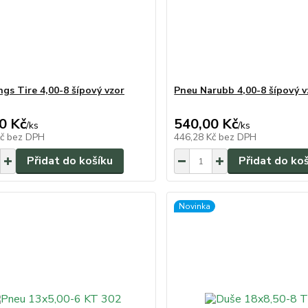
ngs Tire 4,00-8 šípový vzor
Pneu Narubb 4,00-8 šípový v
0 Kč
540,00 Kč
/
ks
/
ks
Kč
bez DPH
446,28 Kč
bez DPH
Přidat do košíku
Přidat do ko
Novinka