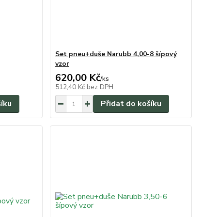
Set pneu+duše Narubb 4,00-8 šípový
vzor
620,00 Kč
/
ks
512,40 Kč
bez DPH
šíku
Přidat do košíku