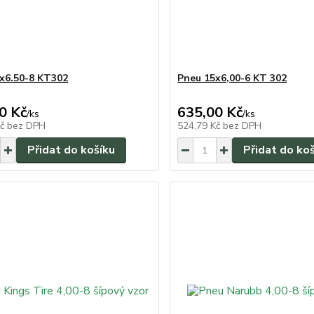
x6.50-8 KT302
Pneu 15x6,00-6 KT 302
0 Kč
635,00 Kč
/
ks
/
ks
Kč
bez DPH
524,79 Kč
bez DPH
Přidat do košíku
Přidat do ko