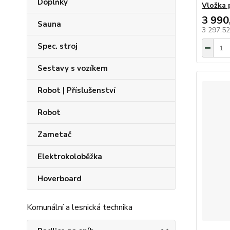
Doplňky
Vložka 
3 990
Sauna
3 297,5
Spec. stroj
Sestavy s vozíkem
Robot | Příslušenství
Robot
Zametač
Elektrokoloběžka
Hoverboard
Komunální a lesnická technika