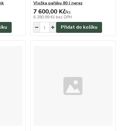
nk
Vložka pařáku 80 l nerez
7 600,00 Kč
/
ks
6 280,99 Kč
bez DPH
šíku
Přidat do košíku