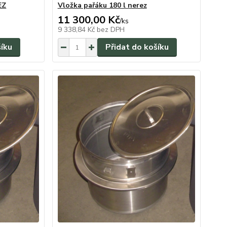
EZ
Vložka pařáku 180 l nerez
11 300,00 Kč
/
ks
9 338,84 Kč
bez DPH
šíku
Přidat do košíku