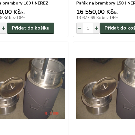
a brambory 180 l NEREZ
Pařák na brambory 150 l NE
0,00 Kč
16 550,00 Kč
/
ks
/
ks
39 Kč
bez DPH
13 677,69 Kč
bez DPH
Přidat do košíku
Přidat do ko