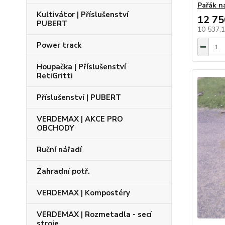
Pařák n
Kultivátor | Příslušenství
12 75
PUBERT
10 537,
Power track
Houpačka | Příslušenství
RetiGritti
Příslušenství | PUBERT
VERDEMAX | AKCE PRO
OBCHODY
Ruční nářadí
Zahradní potř.
VERDEMAX | Kompostéry
VERDEMAX | Rozmetadla - secí
stroje