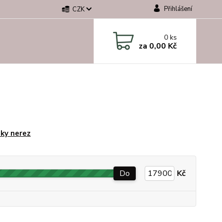
Přihlášení
CZK
0
ks
za
0,00 Kč
ky nerez
Do
Kč