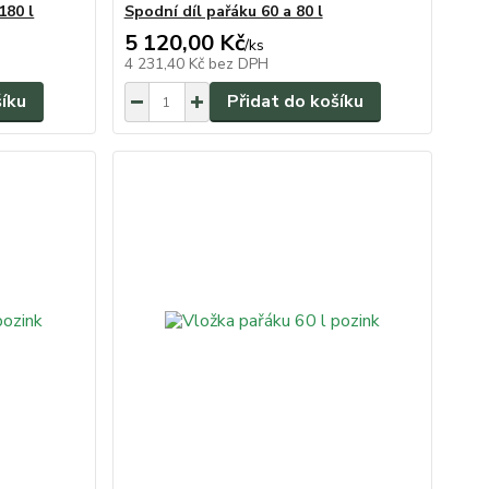
180 l
Spodní díl pařáku 60 a 80 l
5 120,00 Kč
/
ks
4 231,40 Kč
bez DPH
šíku
Přidat do košíku