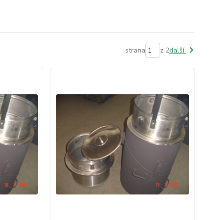
strana
z 2
další