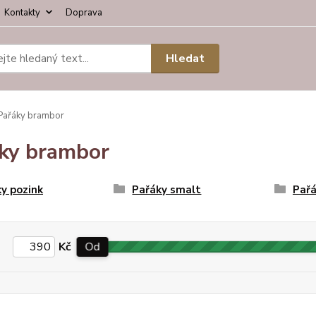
Kontakty
Doprava
Hledat
ařáky brambor
ky brambor
y pozink
Pařáky smalt
Pařá
Kč
Od