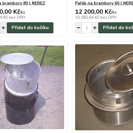
a brambory 80 l NEREZ
Pařák na brambory 60 l NER
0,00 Kč
12 200,00 Kč
/
ks
/
ks
19 Kč
bez DPH
10 082,64 Kč
bez DPH
Přidat do košíku
Přidat do ko