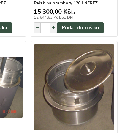
REZ
Pařák na brambory 120 l NEREZ
15 300,00 Kč
/
ks
12 644,63 Kč
bez DPH
šíku
Přidat do košíku