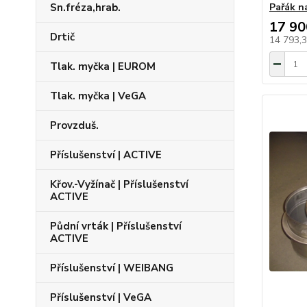
Sn.fréza,hrab.
Pařák n
17 90
Drtič
14 793,
Tlak. myčka | EUROM
Tlak. myčka | VeGA
Provzduš.
Příslušenství | ACTIVE
Křov.-Vyžínač | Příslušenství
ACTIVE
Půdní vrták | Příslušenství
ACTIVE
Příslušenství | WEIBANG
Příslušenství | VeGA