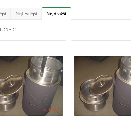
jší
Nejlevnější
Nejdražší
1-20 z 21