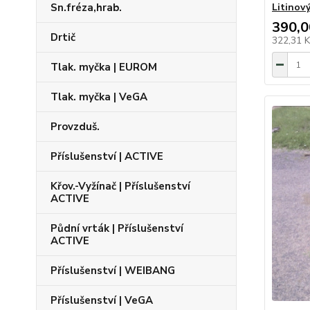
Sn.fréza,hrab.
Litinový
390,0
Drtič
322,31 
Tlak. myčka | EUROM
Tlak. myčka | VeGA
Provzduš.
Příslušenství | ACTIVE
Křov.-Vyžínač | Příslušenství
ACTIVE
Půdní vrták | Příslušenství
ACTIVE
Příslušenství | WEIBANG
Příslušenství | VeGA