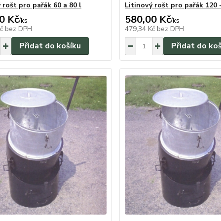
 rošt pro pařák 60 a 80 l
Litinový rošt pro pařák 120 -
0 Kč
580,00 Kč
/
ks
/
ks
Kč
bez DPH
479,34 Kč
bez DPH
Přidat do košíku
Přidat do ko