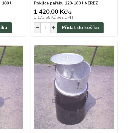
 180 l
Poklice pařáku 120-180 l NEREZ
1 420,00 Kč
/
ks
1 173,55 Kč
bez DPH
šíku
Přidat do košíku