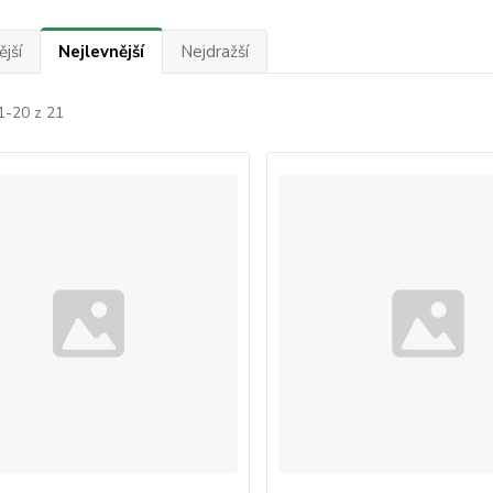
jší
Nejlevnější
Nejdražší
1-20 z 21