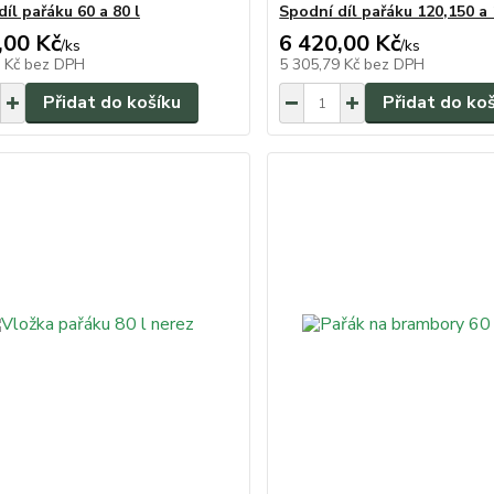
íl pařáku 60 a 80 l
Spodní díl pařáku 120,150 a 
,00 Kč
6 420,00 Kč
/
ks
/
ks
0 Kč
bez DPH
5 305,79 Kč
bez DPH
Přidat do košíku
Přidat do ko