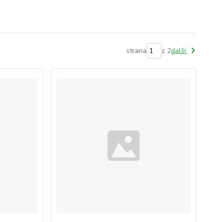
strana
z 2
další