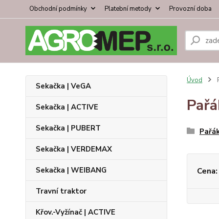
Obchodní podmínky
Platební metody
Provozní doba
Úvod
P
Sekačka | VeGA
Pařá
Sekačka | ACTIVE
Sekačka | PUBERT
Pařák
Sekačka | VERDEMAX
Sekačka | WEIBANG
Cena:
Travní traktor
Křov.-Vyžínač | ACTIVE