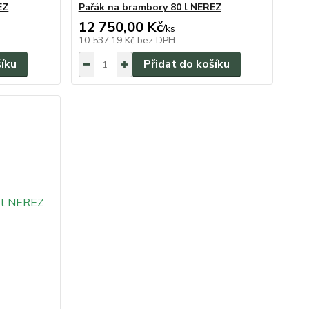
EZ
Pařák na brambory 80 l NEREZ
12 750,00 Kč
/
ks
10 537,19 Kč
bez DPH
šíku
Přidat do košíku