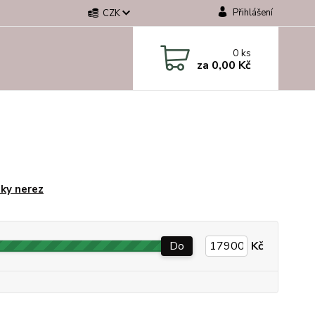
Přihlášení
CZK
0
ks
za
0,00 Kč
ky nerez
Do
Kč