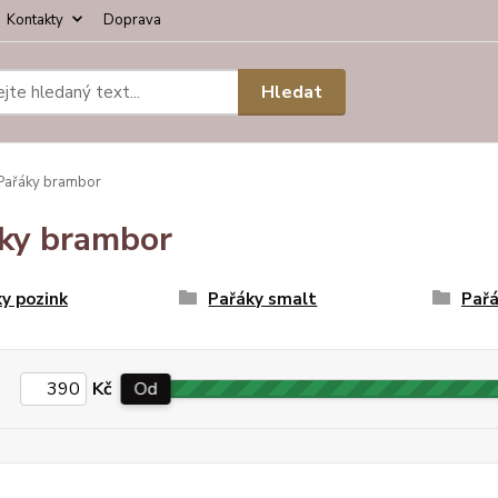
Kontakty
Doprava
Hledat
ařáky brambor
ky brambor
y pozink
Pařáky smalt
Pařá
Kč
Od