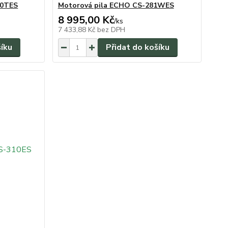
60TES
Motorová pila ECHO CS-281WES
8 995,00 Kč
/
ks
7 433,88 Kč
bez DPH
šíku
Přidat do košíku