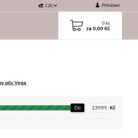
Přihlášení
CZK
0
ks
za
0,00 Kč
y pily Vega
Do
Kč