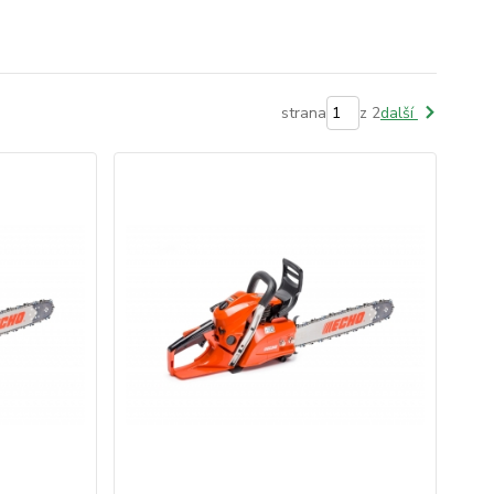
strana
z 2
další