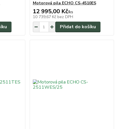
0
Motorová pila ECHO CS-4510ES
12 995,00 Kč
/
ks
10 739,67 Kč
bez DPH
šíku
Přidat do košíku