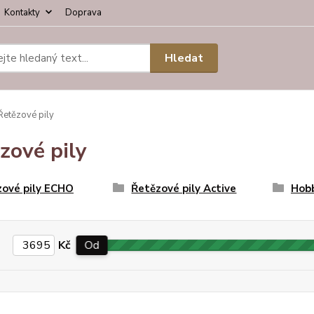
Kontakty
Doprava
Hledat
etězové pily
zové pily
zové pily ECHO
Řetězové pily Active
Hobb
Kč
Od