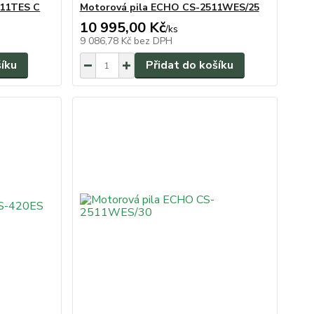
511TES C
Motorová pila ECHO CS-2511WES/25
10 995,00 Kč
/
ks
9 086,78 Kč
bez DPH
šíku
Přidat do košíku