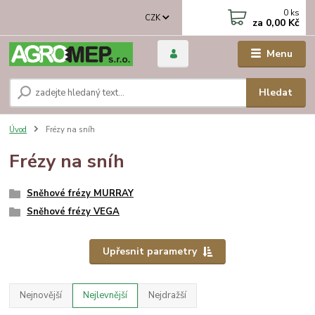
0
ks
CZK
za
0,00 Kč
Menu
Hledat
Úvod
Frézy na sníh
Frézy na sníh
Sněhové frézy MURRAY
Sněhové frézy VEGA
Upřesnit parametry
Nejnovější
Nejlevnější
Nejdražší