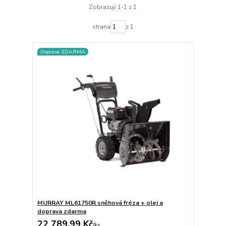
Zobrazuji 1-1 z 1
strana
z 1
Doprava ZDARMA
MURRAY ML61750R sněhová fréza + olej a
doprava zdarma
22 789,99 Kč
/
ks