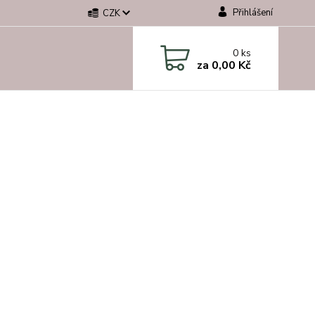
Přihlášení
CZK
0
ks
za
0,00 Kč