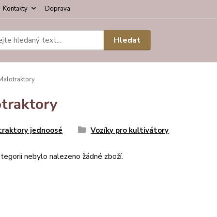
Kontakty
Doprava
Hledat
alotraktory
traktory
traktory jednoosé
Vozíky pro kultivátory
tegorii nebylo nalezeno žádné zboží.