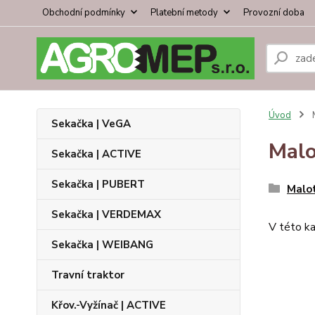
Obchodní podmínky
Platební metody
Provozní doba
Úvod
M
Sekačka | VeGA
Malo
Sekačka | ACTIVE
Sekačka | PUBERT
Malo
Sekačka | VERDEMAX
V této ka
Sekačka | WEIBANG
Travní traktor
Křov.-Vyžínač | ACTIVE