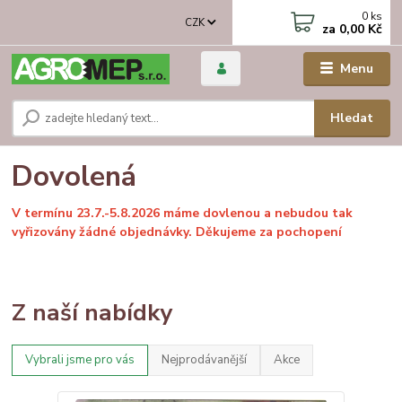
0
ks
CZK
za
0,00 Kč
Menu
Hledat
Dovolená
V termínu 23.7.-5.8.2026 máme dovlenou a nebudou tak
vyřizovány žádné objednávky. Děkujeme za pochopení
Z naší nabídky
Vybrali jsme pro vás
Nejprodávanější
Akce