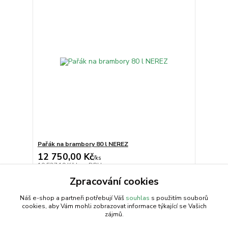
Pařák na brambory 80 l NEREZ
12 750,00 Kč
/
ks
10 537,19 Kč
bez DPH
Zpracování cookies
Přidat do košíku
Náš e-shop a partneři potřebují Váš
souhlas
s použitím souborů
cookies, aby Vám mohli zobrazovat informace týkající se Vašich
zájmů.