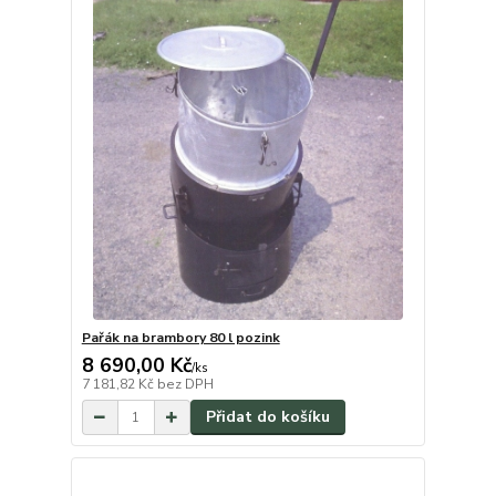
Pařák na brambory 80 l pozink
8 690,00 Kč
/
ks
7 181,82 Kč
bez DPH
Přidat do košíku